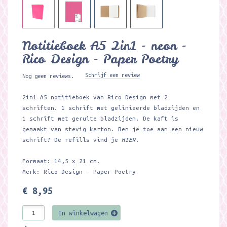
Notitieboek A5 2in1 - neon -
Rico Design - Paper Poetry
Schrijf een review
Nog geen reviews.
2in1 A5 notitieboek van Rico Design met 2
schriften. 1 schrift met gelinieerde bladzijden en
1 schrift met geruite bladzijden. De kaft is
gemaakt van stevig karton. Ben je toe aan een nieuw
schrift? De refills vind je
HIER
.
Formaat: 14,5 x 21 cm.
Merk: Rico Design - Paper Poetry
€ 8,95
In winkelwagen