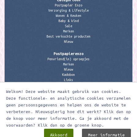
Postpapier Enzo
Verzorging & Lifestyle
Wonen & Keuken
Baby & kind
Sale
Merken
Best verkochte producten
Nieuw
Postpapierenzo
Penvriend(in) oproepjes
Merken
Nieuw
Kadobon
Links
Welkom! Deze website maakt gebruik van cookies.
Contactgegevens
Meerleuks
Deze functionele- en analytische cookies verzamelen
anita@meerleuks.nl
geen persoonsgegevens en helpen ons de website te
06 – 107 163 36
verbeteren. Nieuwsgierig hoe dit werkt? Klik dan op
KVK nummer: 58807179
de knop voor meer informatie. Ga je akkoord met de
BTW nummer: 853190859B01
voorwaarden? Klik dan op de groene knop.
Akkoord
Meer informatie