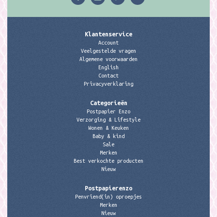
Klantenservice
Account
Veelgestelde vragen
Algemene voorwaarden
English
Contact
Privacyverklaring
Categorieën
Postpapier Enzo
Verzorging & Lifestyle
Wonen & Keuken
Baby & kind
Sale
Merken
Best verkochte producten
Nieuw
Postpapierenzo
Penvriend(in) oproepjes
Merken
Nieuw