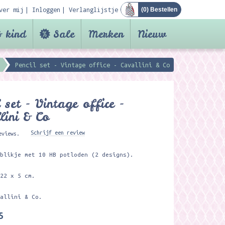
ver mij
Inloggen
Verlanglijstje
(
0
) Bestellen
 kind
Sale
Merken
Nieuw
Pencil set - Vintage office - Cavallini & Co
l set - Vintage office -
lini & Co
Schrijf een review
eviews.
 blikje met 10 HB potloden (2 designs).
 22 x 5 cm.
vallini & Co.
5