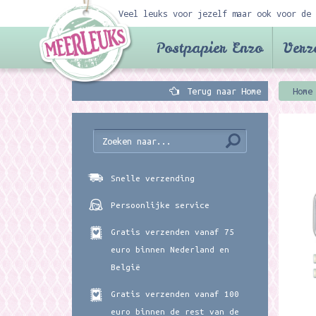
Veel leuks voor jezelf maar ook voor de 
Postpapier Enzo
Verz
Terug naar Home
Home
Snelle verzending
Persoonlijke service
Gratis verzenden vanaf 75
euro binnen Nederland en
België
Gratis verzenden vanaf 100
euro binnen de rest van de