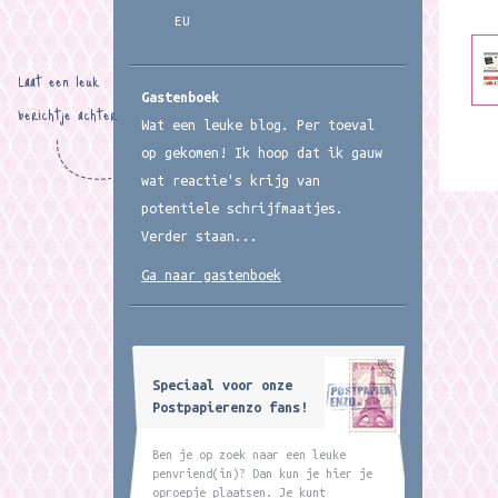
EU
Laat een leuk
Gastenboek
berichtje achter
Wat een leuke blog. Per toeval
op gekomen! Ik hoop dat ik gauw
wat reactie's krijg van
potentiele schrijfmaatjes.
Verder staan...
Ga naar gastenboek
Speciaal voor onze
Postpapierenzo fans!
Ben je op zoek naar een leuke
penvriend(in)? Dan kun je hier je
oproepje plaatsen. Je kunt