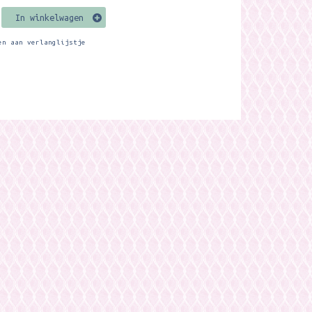
In winkelwagen
en aan verlanglijstje