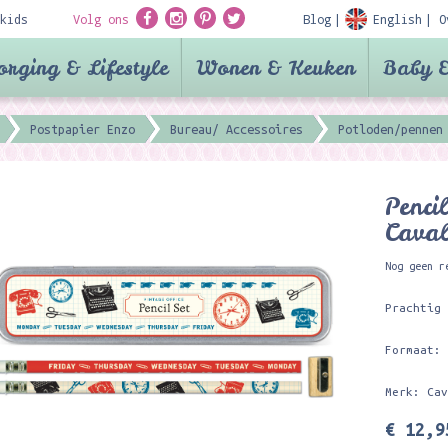
kids
Volg ons
Blog
English
O
orging & Lifestyle
Wonen & Keuken
Baby &
Postpapier Enzo
Bureau/ Accessoires
Potloden/pennen
Penci
Caval
Nog geen r
Prachtig
Formaat:
Merk: Ca
€ 12,9