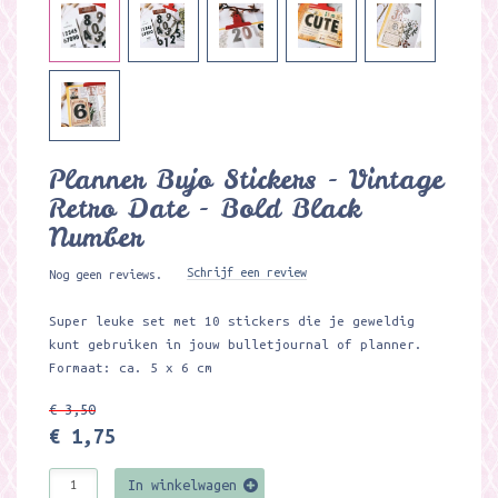
Planner Bujo Stickers - Vintage
Retro Date - Bold Black
Number
Schrijf een review
Nog geen reviews.
Super leuke set met 10 stickers die je geweldig
kunt gebruiken in jouw bulletjournal of planner.
Formaat: ca. 5 x 6 cm
€ 3,50
€ 1,75
In winkelwagen