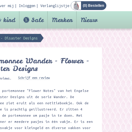
ver mij
Inloggen
Verlanglijstje
(
0
) Bestellen
 kind
Sale
Merken
Nieuw
 - Disaster Designs
emonnee Wander - Flower -
ter Designs
Schrijf een review
eviews.
e portemonnee "Flower Notes" van het Engelse
aster Designs uit de serie Wander. De
nee ziet eruit als een notitieboekje. Ook de
de is prachtig geïllustreerd. Er zitten 4
n de portemonnee om pasje in te doen. Met
nner er meedere pasjes in één vakje. Er is een
tsvakje voor kleingeld en diverse vakken voor