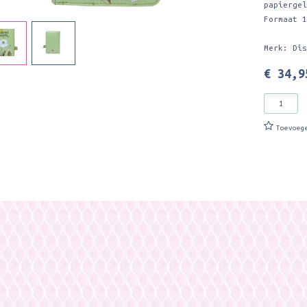
papierge
Formaat 
Merk: Di
€ 34,9
Toevoeg