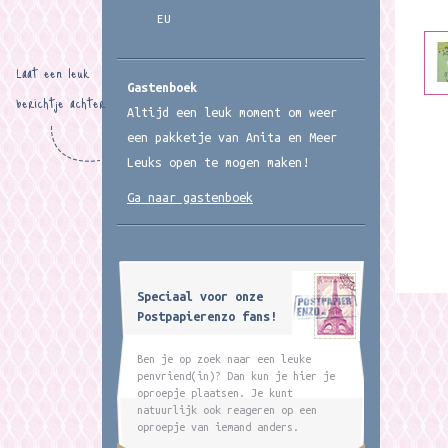
EU
Laat een leuk
Gastenboek
berichtje achter
Altijd een leuk moment om weer
een pakketje van Anita en Meer
Leuks open te mogen maken!
Ga naar gastenboek
Speciaal voor onze
Postpapierenzo fans!
Ben je op zoek naar een leuke
penvriend(in)? Dan kun je hier je
oproepje plaatsen. Je kunt
natuurlijk ook reageren op een
oproepje van iemand anders.