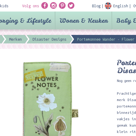
kids
Volg ons
Blog
English
O
orging & Lifestyle
Wonen & Keuken
Baby &
Merken
Disaster Designs
Portemonnee Wander - Flower
Port
Disas
Nog geen r
Prachtig
merk Dis
portemon
binnezij
vakjes i
gemak ku
klein ri