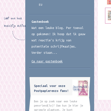
EU
Laat een leuk
Gastenboek
berichtje achter
Wat een leuke blog. Per toeval
op gekomen! Ik hoop dat ik gauw
wat reactie's krijg van
potentiele schrijfmaatjes.
Verder staan...
Ga naar gastenboek
Speciaal voor onze
Postpapierenzo fans!
Ben je op zoek naar een leuke
penvriend(in)? Dan kun je hier je
oproepje plaatsen. Je kunt