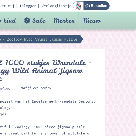
ver mij
Inloggen
Verlanglijstje
(
0
) Bestellen
 kind
Sale
Merken
Nieuw
e - Zoology Wild Animal Jigsaw Puzzle
l 1000 stukjes Wrendale -
ogy Wild Animal Jigsaw
e
Schrijf een review
eviews.
gpuzzel van het Engelse merk Wrendale Designs.
oology
kjes
utiful 'Zoology' 1000 piece jigsaw puzzle
ke a great gift for any lover of wildlife or