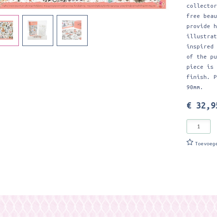
collecto
free bea
provide 
illustra
inspired
of the p
piece is
finish. 
90mm.
€ 32,9
Toevoeg