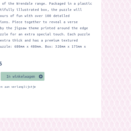
r of the Wrendale range. Packaged in a plastic
utifully illustrated box, the puzzle will
hours of fun with over 100 detailed
tions. Piece together to reveal a verse
 by the jigsaw theme printed around the edge
uzzle for an extra special touch. Each puzzle
 extra thick and has a premium textured
Puzzle: 680mm x 480mm. Box: 320mm x 175mm x
5
In winkelwagen
en aan verlanglijstje