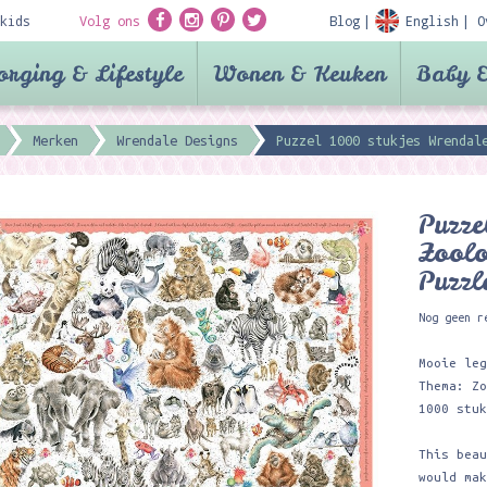
kids
Volg ons
Blog
English
O
orging & Lifestyle
Wonen & Keuken
Baby &
Merken
Wrendale Designs
Puzzel 1000 stukjes Wrendal
Puzze
Zool
Puzzl
Nog geen r
Mooie le
Thema: Z
1000 stu
This bea
would ma