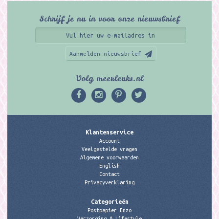
Schrijf je nu in voor onze nieuwsbrief
Aanmelden nieuwsbrief
Volg meerleuks.nl
Klantenservice
Account
Veelgestelde vragen
Algemene voorwaarden
English
Contact
Privacyverklaring
Categorieën
Postpapier Enzo
Verzorging & Lifestyle