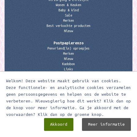
Wonen & Keuken
Baby & kind
Sale
Merken
Best verkochte producten
Nieuw
Postpapierenzo
Penvriend(in) oproepjes
Merken
Nieuw
Kadobon
Links
Welkom! Deze website maakt gebruik van cookies.
Contactgegevens
Meerleuks
Deze functionele- en analytische cookies verzamelen
anita@meerleuks.nl
geen persoonsgegevens en helpen ons de website te
06 – 107 163 36
verbeteren. Nieuwsgierig hoe dit werkt? Klik dan op
KVK nummer: 58807179
de knop voor meer informatie. Ga je akkoord met de
BTW nummer: 853190859B01
voorwaarden? Klik dan op de groene knop.
Akkoord
Meer informatie
Meerleuks ® Ontwerp & realisatie door
Digizijn ICT & WEB