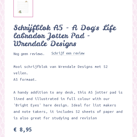
Schrijfblok A5 - A Dog's Life
labrador Jotter Pad -
Wrendale Designs
Schrijf een review
Nog geen reviews.
Mooi schrijfblok van Wrendale Designs met 52
vellen.
A5 formaat.
A handy addition to any desk, this A5 jotter pad is
lined and illustrated in full colour with our
'Bright Eyes' hare design. Ideal for list makers
and note takers, it includes 52 sheets of paper and
is also great for studying and revision
€ 8,95