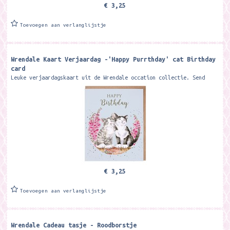
€ 3,25
Toevoegen aan verlanglijstje
Wrendale Kaart Verjaardag -'Happy Purrthday' cat Birthday
card
Leuke verjaardagskaart uit de Wrendale occation collectie. Send
your birthday wishes with this delightful cat card. The card is
printed on...
€ 3,25
Toevoegen aan verlanglijstje
Wrendale Cadeau tasje - Roodborstje