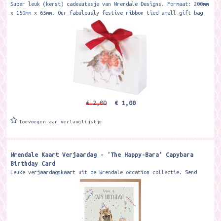
Super leuk (kerst) cadeautasje van Wrendale Designs. Formaat: 200mm
x 150mm x 65mm. Our fabulously festive ribbon tied small gift bag
features...
€ 2,00
€ 1,00
Toevoegen aan verlanglijstje
Wrendale Kaart Verjaardag - 'The Happy-Bara' Capybara
Birthday Card ​
Leuke verjaardagskaart uit de Wrendale occation collectie. Send
your birthday wishes with this delightful capybara card. The image
is printed on...