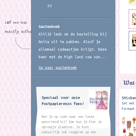
EU
Laat een leuk
Gastenboek
berichtje achter
Altijd leuk om de bestelling bij
Anita uit te pakken. Alsof je
allemaal cadeautjes krijgt. Deze
keer met de high land cow van...
Ga naar gastenboek
Wat 
Speciaal voor onze
Sticke
Set met
Postpapierenzo fans!
Formaat
Ben je op zoek naar een leuke
penvriend(in)? Dan kun je hier je
oproepje plaatsen. Je kunt
natuurlijk ook reageren op een