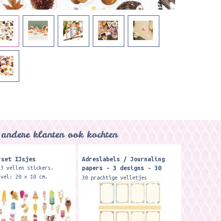
andere klanten ook kochten
rset IJsjes
Adreslabels / Journaling
papers - 3 designs - 30
 3 vellen stickers.
stuks
 vel: 20 x 10 cm.
30 prachtige velletjes
hobbypapier. ( ca. 8,3 x 5.6 cm
) De velletjes zijn super leuk
om te gebruiken als adreslabel,
in journals, scrapbooking,