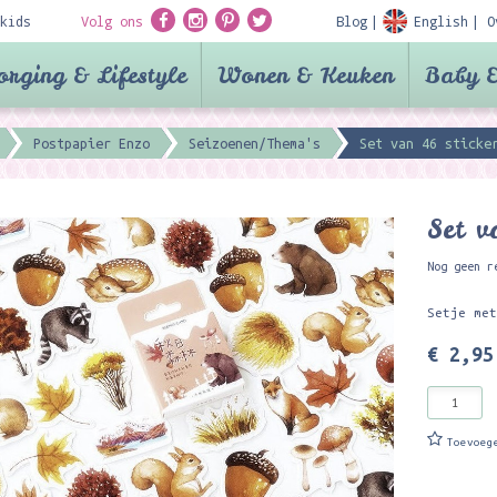
kids
Volg ons
Blog
English
O
orging & Lifestyle
Wonen & Keuken
Baby &
Postpapier Enzo
Seizoenen/Thema's
Set van 46 sticke
Set v
Nog geen r
Setje me
€ 2,95
Toevoeg