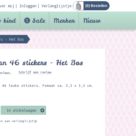
ver mij
Inloggen
Verlanglijstje
(
0
) Bestellen
 kind
Sale
Merken
Nieuw
rs - Het Bos
an 46 stickers - Het Bos
Schrijf een review
eviews.
t 46 leuke stickers. Fomaat ca. 3,5 x 3,5 cm.
In winkelwagen
en aan verlanglijstje