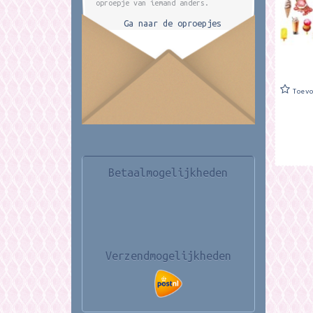
oproepje van iemand anders.
Ga naar de oproepjes
Toev
Betaalmogelijkheden
Verzendmogelijkheden