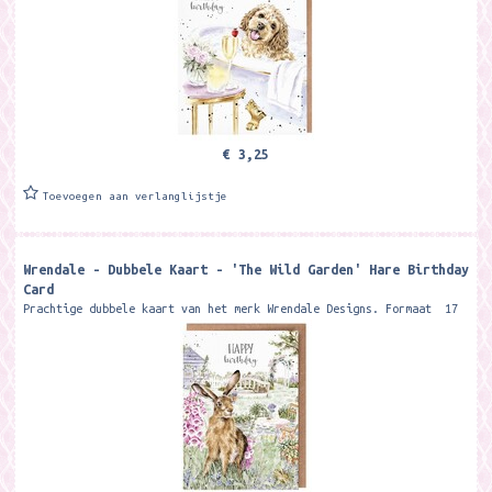
€ 3,25
Toevoegen aan verlanglijstje
Wrendale - Dubbele Kaart - 'The Wild Garden' Hare Birthday
Card
Prachtige dubbele kaart van het merk Wrendale Designs. Formaat 17
x 13,8 cm Met kraft envelop Wish someone a happy birthday with
this...