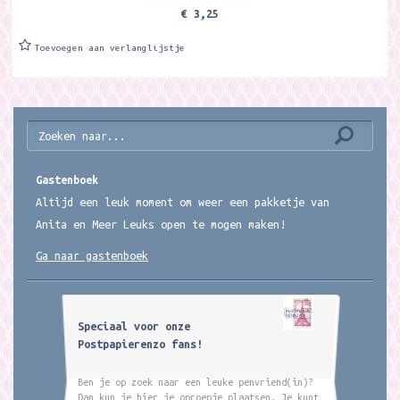
€ 3,25
Toevoegen aan verlanglijstje
Gastenboek
Altijd een leuk moment om weer een pakketje van
Anita en Meer Leuks open te mogen maken!
Ga naar gastenboek
Speciaal voor onze
Postpapierenzo fans!
Ben je op zoek naar een leuke penvriend(in)?
Dan kun je hier je oproepje plaatsen. Je kunt