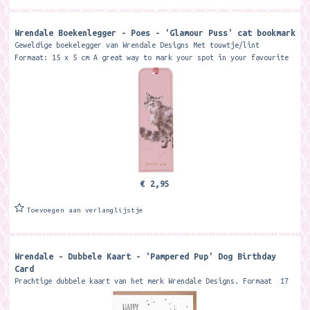
Wrendale Boekenlegger - Poes - 'Glamour Puss' cat bookmark
Geweldige boekelegger van Wrendale Designs Met touwtje/lint
Formaat: 15 x 5 cm A great way to mark your spot in your favourite
book or magazine,...
€ 2,95
Toevoegen aan verlanglijstje
Wrendale - Dubbele Kaart - 'Pampered Pup' Dog Birthday
Card
Prachtige dubbele kaart van het merk Wrendale Designs. Formaat 17
x 13,8 cm. Met kraft envelop Send your birthday wishes with this...