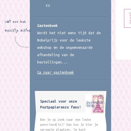
EU
Laat een leuk
Gastenboek
berichtje achter
Wordt het niet eens tijd dat de
Nobelprijs voor de leukste
webshop én de ongeëvenaarde
afhandeling van de
bestellingen...
Ga naar gastenboek
Speciaal voor onze
Postpapierenzo fans!
Ben je op zoek naar een leuke
penvriend(in)? Dan kun je hier je
oproepje plaatsen. Je kunt