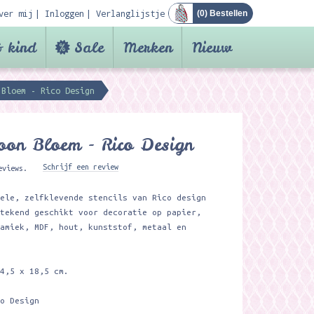
ver mij
Inloggen
Verlanglijstje
(
0
) Bestellen
 kind
Sale
Merken
Nieuw
 Bloem - Rico Design
oon Bloem - Rico Design
Schrijf een review
eviews.
bele, zelfklevende stencils van Rico design
stekend geschikt voor decoratie op papier,
ramiek, MDF, hout, kunststof, metaal en
24,5 x 18,5 cm.
co Design