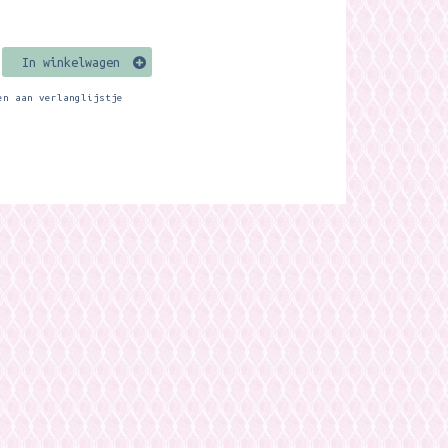
In winkelwagen
en aan verlanglijstje