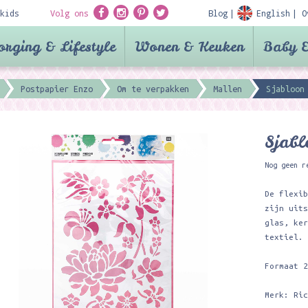
kids
Volg ons
Blog
English
O
orging & Lifestyle
Wonen & Keuken
Baby &
Postpapier Enzo
Om te verpakken
Mallen
Sjabloon
Sjabl
Nog geen r
De flexi
zijn uit
glas, ke
textiel.
Formaat 
Merk: Ri