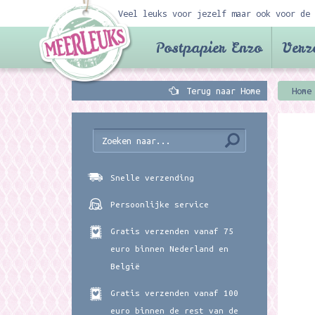
Veel leuks voor jezelf maar ook voor de 
Postpapier Enzo
Verz
Terug naar Home
Home
Snelle verzending
Persoonlijke service
Gratis verzenden vanaf 75
euro binnen Nederland en
België
Gratis verzenden vanaf 100
euro binnen de rest van de