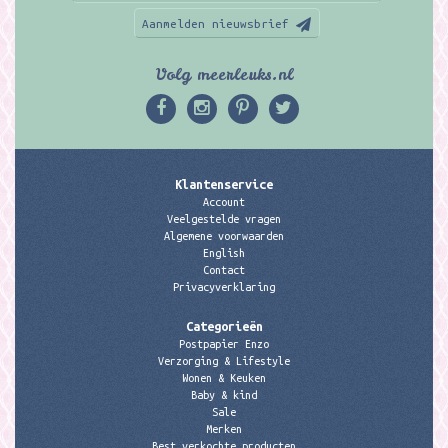
Aanmelden nieuwsbrief
Volg meerleuks.nl
Klantenservice
Account
Veelgestelde vragen
Algemene voorwaarden
English
Contact
Privacyverklaring
Categorieën
Postpapier Enzo
Verzorging & Lifestyle
Wonen & Keuken
Baby & kind
Sale
Merken
Best verkochte producten