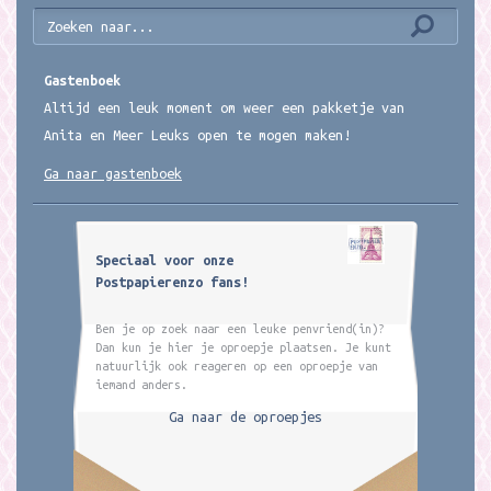
Gastenboek
Altijd een leuk moment om weer een pakketje van
Anita en Meer Leuks open te mogen maken!
Ga naar gastenboek
Speciaal voor onze
Postpapierenzo fans!
Ben je op zoek naar een leuke penvriend(in)?
Dan kun je hier je oproepje plaatsen. Je kunt
natuurlijk ook reageren op een oproepje van
iemand anders.
Ga naar de oproepjes