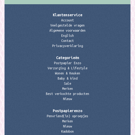
Klantenservice
Account
Veelgestelde vragen
Algemene voorwaarden
English
Contact
Privacyverklaring
Categorieën
Postpapier Enzo
Verzorging & Lifestyle
Wonen & Keuken
Baby & kind
Sale
Merken
Best verkochte producten
Nieuw
Postpapierenzo
Penvriend(in) oproepjes
Merken
Nieuw
Kadobon