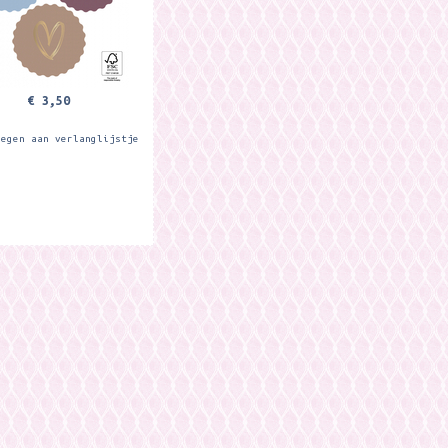
..
€ 3,50
oegen aan verlanglijstje