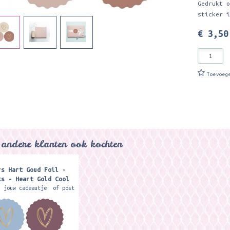
Gedrukt 
sticker 
€ 3,50
Toevoeg
andere klanten ook kochten
rs Hart Goud Foil -
ks - Heart Gold Cool
n jouw cadeautje of post
stje met deze stickers
d folie hart
atie.. Combineer met
end cadeaupapier of