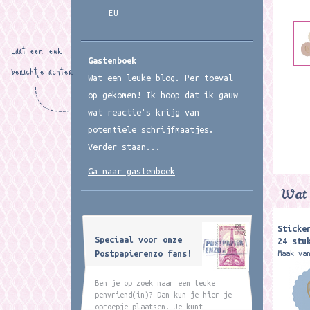
EU
Laat een leuk
Gastenboek
berichtje achter
Wat een leuke blog. Per toeval
op gekomen! Ik hoop dat ik gauw
wat reactie's krijg van
potentiele schrijfmaatjes.
Verder staan...
Ga naar gastenboek
Wat 
Sticke
Speciaal voor onze
24 stu
Postpapierenzo fans!
Maak va
een fee
met gou
Ben je op zoek naar een leuke
illustr
penvriend(in)? Dan kun je hier je
bijpass
oproepje plaatsen. Je kunt