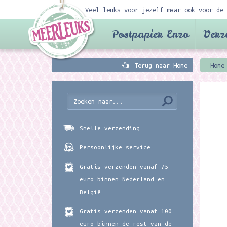
Veel leuks voor jezelf maar ook voor de 
Postpapier Enzo
Verz
Terug naar Home
Home
Snelle verzending
Persoonlijke service
Gratis verzenden vanaf 75
euro binnen Nederland en
België
Gratis verzenden vanaf 100
euro binnen de rest van de