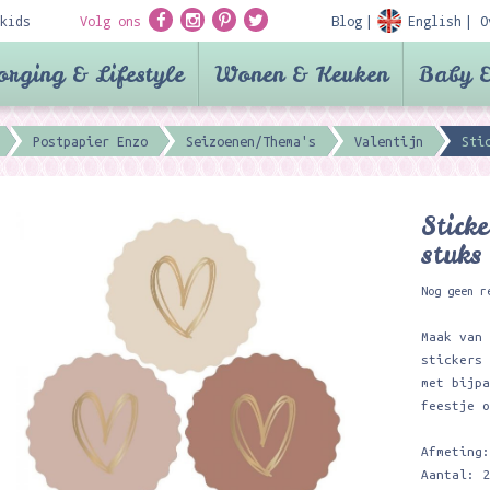
kids
Volg ons
Blog
English
O
orging & Lifestyle
Wonen & Keuken
Baby &
Postpapier Enzo
Seizoenen/Thema's
Valentijn
Sti
Stick
stuks
Nog geen r
Maak van
stickers
met bijp
feestje 
Afmeting
Aantal: 