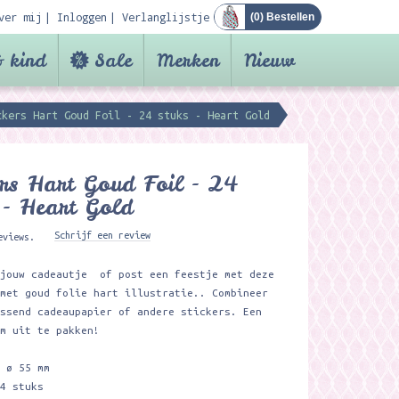
ver mij
Inloggen
Verlanglijstje
(
0
) Bestellen
 kind
Sale
Merken
Nieuw
ckers Hart Goud Foil - 24 stuks - Heart Gold
ers Hart Goud Foil - 24
 - Heart Gold
Schrijf een review
eviews.
 jouw cadeautje of post een feestje met deze
 met goud folie hart illustratie.. Combineer
assend cadeaupapier of andere stickers. Een
om uit te pakken!
: ø 55 mm
24 stuks