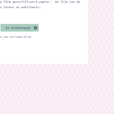
op FSC® gecertificeerd papier. De lijm van de
is tevens op waterbasis.
In winkelwagen
en aan verlanglijstje