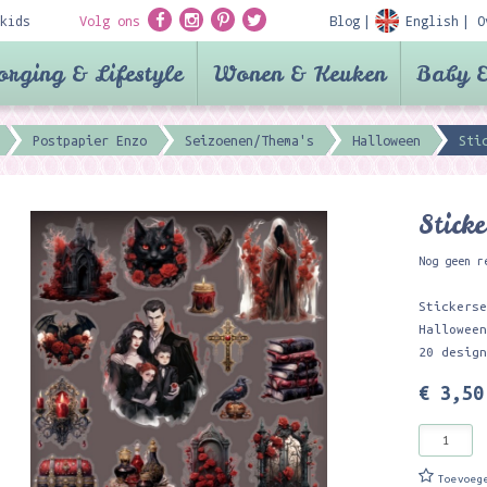
kids
Volg ons
Blog
English
O
orging & Lifestyle
Wonen & Keuken
Baby &
Postpapier Enzo
Seizoenen/Thema's
Halloween
Sti
Stick
Nog geen r
Stickers
Hallowee
20 desig
€ 3,50
Toevoeg