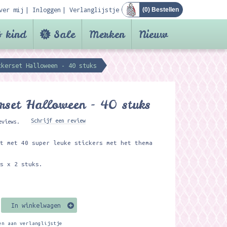
ver mij
Inloggen
Verlanglijstje
(
0
) Bestellen
 kind
Sale
Merken
Nieuw
ckerset Halloween - 40 stuks
erset Halloween - 40 stuks
Schrijf een review
eviews.
et met 40 super leuke stickers met het thema
n
ns x 2 stuks.
In winkelwagen
en aan verlanglijstje