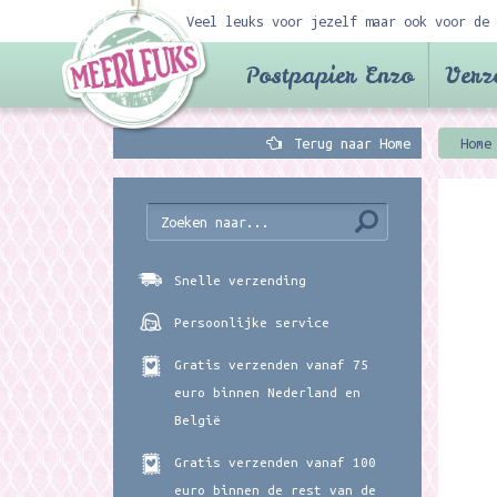
Veel leuks voor jezelf maar ook voor de 
Postpapier Enzo
Verz
Terug naar Home
Home
Snelle verzending
Persoonlijke service
Gratis verzenden vanaf 75
euro binnen Nederland en
België
Gratis verzenden vanaf 100
euro binnen de rest van de