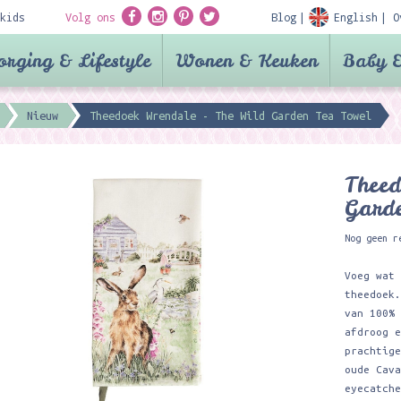
kids
Volg ons
Blog
English
O
orging & Lifestyle
Wonen & Keuken
Baby &
Nieuw
Theedoek Wrendale - The Wild Garden Tea Towel
Theed
Gard
Nog geen r
Voeg wat
theedoek
van 100%
afdroog 
prachtig
oude Cav
eyecatch