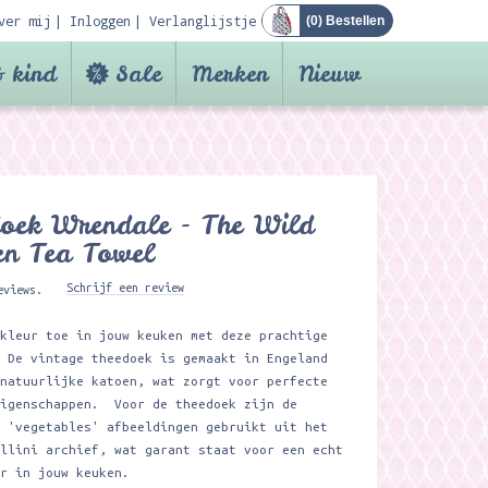
ver mij
Inloggen
Verlanglijstje
(
0
) Bestellen
 kind
Sale
Merken
Nieuw
oek Wrendale - The Wild
en Tea Towel
Schrijf een review
eviews.
 kleur toe in jouw keuken met deze prachtige
. De vintage theedoek is gemaakt in Engeland
 natuurlijke katoen, wat zorgt voor perfecte
eigenschappen. Voor de theedoek zijn de
e 'vegetables' afbeeldingen gebruikt uit het
allini archief, wat garant staat voor een echt
er in jouw keuken.