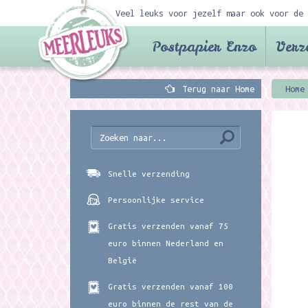
Veel leuks voor jezelf maar ook voor de 
Postpapier Enzo
Verz
Terug naar Home
Home
Snelle verzending
Persoonlijke service
Gratis verzenden vanaf 75
euro binnen Nederland en
België
Gratis verzenden vanaf 100
euro binnen de rest van de