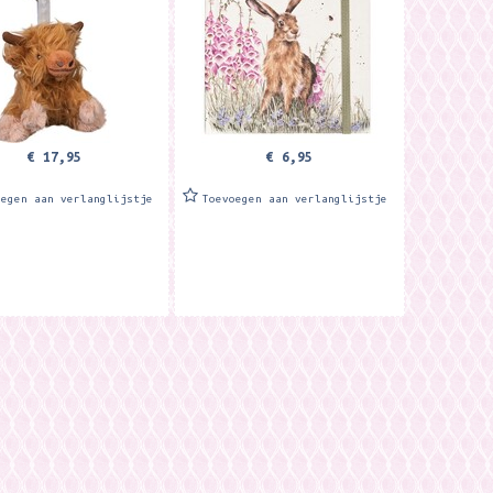
endale Designs Meet
notitieboekje. Een tijdloze
 the wonderful...
must-have voor je...
€ 17,95
€ 6,95
oegen aan verlanglijstje
Toevoegen aan verlanglijstje