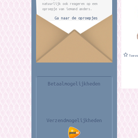
natuurlijk ook reageren op een
Merk:Wr
oproepje van iemand anders.
Gordon,
Ga naar de oproepjes
Toev
Betaalmogelijkheden
Verzendmogelijkheden