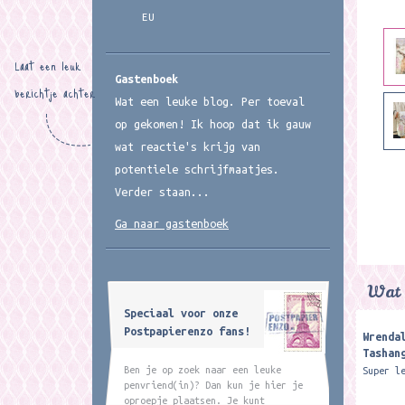
EU
Laat een leuk
Gastenboek
berichtje achter
Wat een leuke blog. Per toeval
op gekomen! Ik hoop dat ik gauw
wat reactie's krijg van
potentiele schrijfmaatjes.
Verder staan...
Ga naar gastenboek
Wat 
Speciaal voor onze
Postpapierenzo fans!
Wrenda
Tashan
Highla
Ben je op zoek naar een leuke
Super l
Charac
penvriend(in)? Dan kun je hier je
gebruik
oproepje plaatsen. Je kunt
tashang