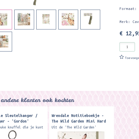
Formaat:
Merk: Ca
€ 12,9
Toevoeg
andere klanten ook kochten
le Sleutelhanger /
Wrendale Notitieboekje -
ger - 'Gordon'
The Wild Garden Mini Hard
nd Cow Plush
Notebook
euke knuffel die je kunt
Uit de 'The Wild Garden'
ter Keyring
en als sleutelhanger of
collectie van het Britse merk
er Formaat ca. 13 cm.
Wrendale designs is dit leuke