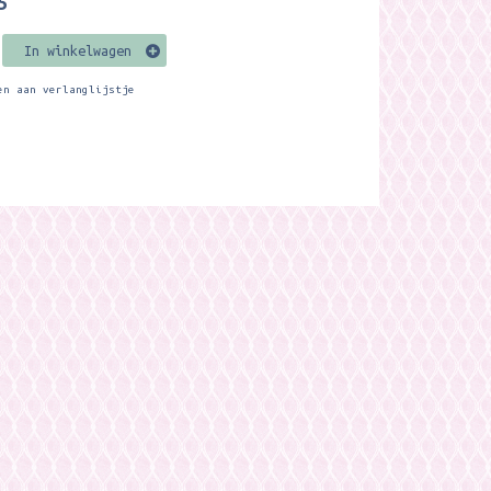
5
In winkelwagen
en aan verlanglijstje