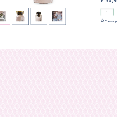
€ 34,9
Toevoeg