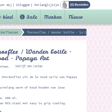
ver mij
Inloggen
Verlanglijstje
(
0
) Bestellen
 kind
Sale
Merken
Nieuw
aterflessen
Thermosfles / Wander bottle - So Good - Papaya A
osfles / Wander bottle -
ood - Papaya Art
Schrijf een review
eviews.
e thermosfles uit de So Good serie van Papaya
 urenlang warm of koud houden van jouw
ca. 600 ml.
van RVS-staal met easy to grip coating.