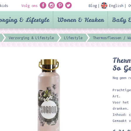
kids
Volg ons
Blog
English
O
orging & Lifestyle
Wonen & Keuken
Baby &
Verzorging & Lifestyle
Lifestyle
Thermosflessen / W
Therm
So G
Nog geen r
Prachtig
Art.
Voor het
dranken.
Inhoud: 
Gemaakt 