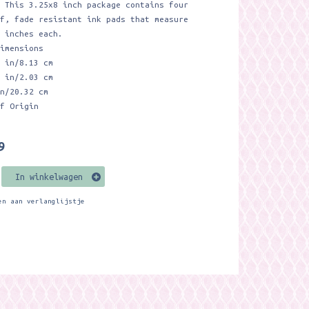
. This 3.25x8 inch package contains four
of, fade resistant ink pads that measure
5 inches each.
Dimensions
2 in/8.13 cm
8 in/2.03 cm
in/20.32 cm
of Origin
9
In winkelwagen
en aan verlanglijstje