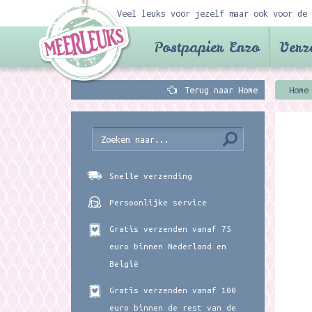
Veel leuks voor jezelf maar ook voor de 
Postpapier Enzo
Verz
Terug naar Home
Home
Snelle verzending
Persoonlijke service
Gratis verzenden vanaf 75
euro binnen Nederland en
België
Gratis verzenden vanaf 100
euro binnen de rest van de