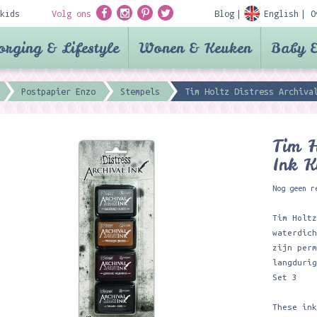
kids
Volg ons
Blog
English
O
orging & Lifestyle
Wonen & Keuken
Baby &
Postpapier Enzo
Stempels
Tim Holtz Distress Archiva
Tim H
Ink K
Nog geen r
Tim Holt
waterdic
zijn per
langduri
Set 3
These in