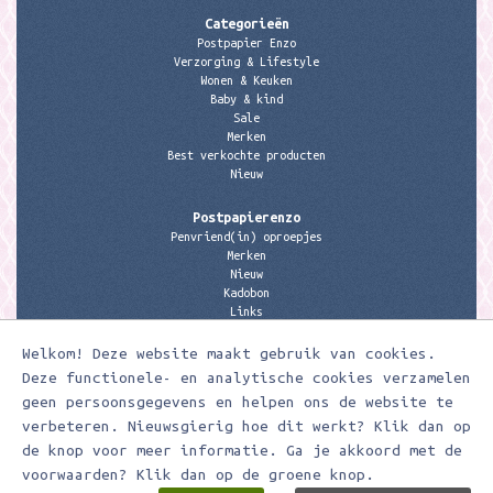
Categorieën
Postpapier Enzo
Verzorging & Lifestyle
Wonen & Keuken
Baby & kind
Sale
Merken
Best verkochte producten
Nieuw
Postpapierenzo
Penvriend(in) oproepjes
Merken
Nieuw
Kadobon
Links
Welkom! Deze website maakt gebruik van cookies.
Contactgegevens
Meerleuks
Deze functionele- en analytische cookies verzamelen
anita@meerleuks.nl
geen persoonsgegevens en helpen ons de website te
06 – 107 163 36
verbeteren. Nieuwsgierig hoe dit werkt? Klik dan op
KVK nummer: 58807179
de knop voor meer informatie. Ga je akkoord met de
BTW nummer: 853190859B01
voorwaarden? Klik dan op de groene knop.