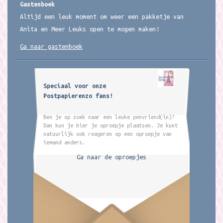
Gastenboek
Altijd een leuk moment om weer een pakketje van
Anita en Meer Leuks open te mogen maken!
Ga naar gastenboek
Speciaal voor onze
Postpapierenzo fans!
Ben je op zoek naar een leuke penvriend(in)?
Dan kun je hier je oproepje plaatsen. Je kunt
natuurlijk ook reageren op een oproepje van
iemand anders.
Ga naar de oproepjes