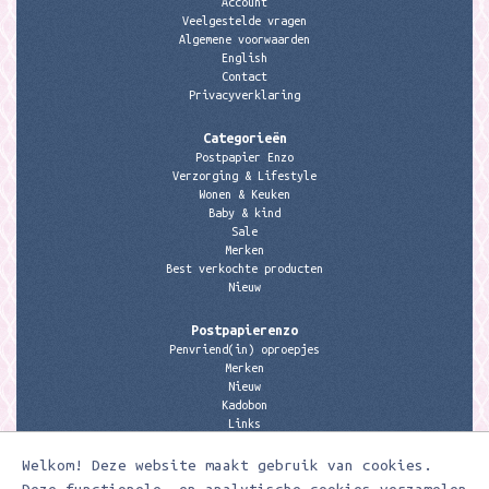
Account
Veelgestelde vragen
Algemene voorwaarden
English
Contact
Privacyverklaring
Categorieën
Postpapier Enzo
Verzorging & Lifestyle
Wonen & Keuken
Baby & kind
Sale
Merken
Best verkochte producten
Nieuw
Postpapierenzo
Penvriend(in) oproepjes
Merken
Nieuw
Kadobon
Links
Welkom! Deze website maakt gebruik van cookies.
Contactgegevens
Meerleuks