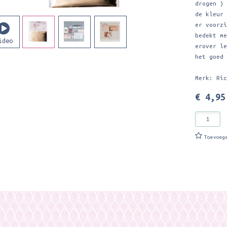
drogen )
de kleur
er voorz
bedekt m
erover l
het goed
Merk: Ri
€ 4,95
Toevoeg