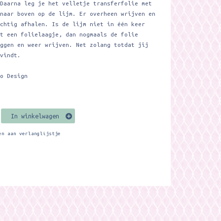
 Daarna leg je het velletje transferfolie met
 naar boven op de lijm. Er overheen wrijven en
ichtig afhalen. Is de lijm niet in één keer
et een folielaagje, dan nogmaals de folie
eggen en weer wrijven. Net zolang totdat jij
 vindt.
co Design
In winkelwagen
en aan verlanglijstje