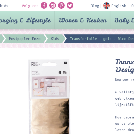
kids
Volg ons
Blog
English
O
orging & Lifestyle
Wonen & Keuken
Baby &
Postpapier Enzo
Kids
Transferfolie - gold - Rico De
Trans
Desig
Nog geen r
6 vellet
gebruike
lijmstif
Hoe gebr
op de pl
laten dr