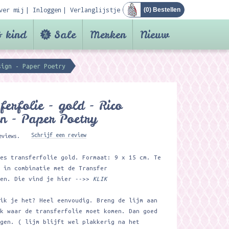
ver mij
Inloggen
Verlanglijstje
(
0
) Bestellen
 kind
Sale
Merken
Nieuw
sign - Paper Poetry
ferfolie - gold - Rico
n - Paper Poetry
Schrijf een review
eviews.
jes transferfolie gold. Formaat: 9 x 15 cm. Te
n in combinatie met de Transfer
ten. Die vind je hier -->>
KLIK
uik je het? Heel eenvoudig. Breng de lijm aan
ek waar de transferfolie moet komen. Dan goed
ogen. ( lijm blijft wel plakkerig na het