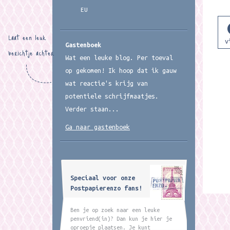
EU
Laat een leuk
Gastenboek
berichtje achter
Wat een leuke blog. Per toeval
op gekomen! Ik hoop dat ik gauw
wat reactie's krijg van
potentiele schrijfmaatjes.
Verder staan...
Ga naar gastenboek
Speciaal voor onze
Postpapierenzo fans!
Ben je op zoek naar een leuke
penvriend(in)? Dan kun je hier je
oproepje plaatsen. Je kunt