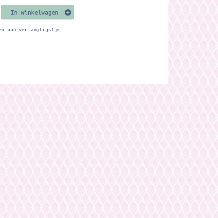
In winkelwagen
en aan verlanglijstje