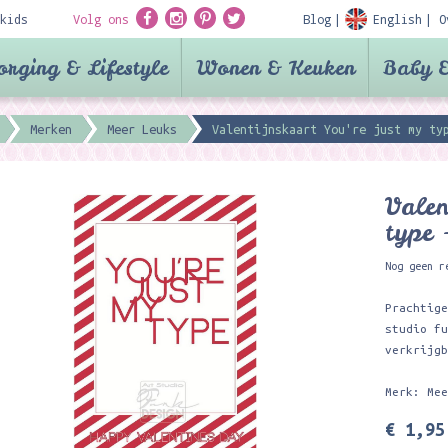
kids
Volg ons
Blog
English
O
orging & Lifestyle
Wonen & Keuken
Baby &
Merken
Meer Leuks
Valentijnskaart You're just my ty
Valen
type 
Nog geen r
Prachtig
studio f
verkrijg
Merk: Me
€ 1,95