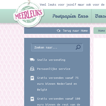
Veel leuks voor jezelf maar ook voor de 
Postpapier Enzo
Verz
Terug naar Home
Home
Snelle verzending
Persoonlijke service
Gratis verzenden vanaf 75
euro binnen Nederland en
België
Gratis verzenden vanaf 100
euro binnen de rest van de