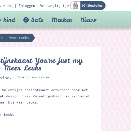
ver mij
Inloggen
Verlanglijstje
(
0
) Bestellen
 kind
Sale
Merken
Nieuw
pe - Meer Leuks
tijnskaart You're just my
- Meer Leuks
Schrijf een review
eviews.
e Valentijns ansichtkaart ontworpen door Art
unk design. Deze Valentijnskaart is exclusief
baar bij Meer Leuks.
er Leuks