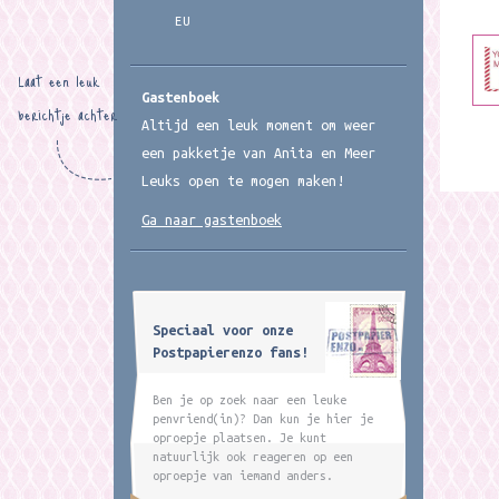
EU
Laat een leuk
Gastenboek
berichtje achter
Altijd een leuk moment om weer
een pakketje van Anita en Meer
Leuks open te mogen maken!
Ga naar gastenboek
Speciaal voor onze
Postpapierenzo fans!
Ben je op zoek naar een leuke
penvriend(in)? Dan kun je hier je
oproepje plaatsen. Je kunt
natuurlijk ook reageren op een
oproepje van iemand anders.