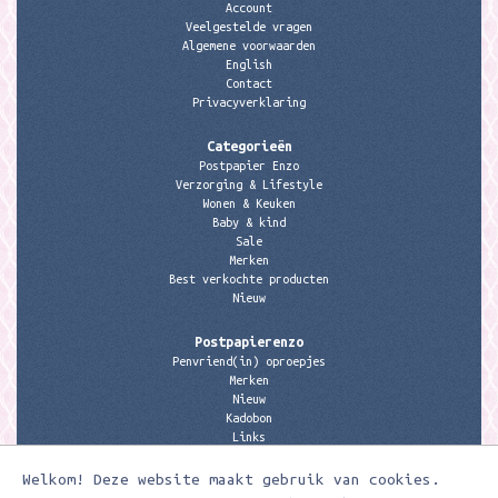
Account
Veelgestelde vragen
Algemene voorwaarden
English
Contact
Privacyverklaring
Categorieën
Postpapier Enzo
Verzorging & Lifestyle
Wonen & Keuken
Baby & kind
Sale
Merken
Best verkochte producten
Nieuw
Postpapierenzo
Penvriend(in) oproepjes
Merken
Nieuw
Kadobon
Links
Welkom! Deze website maakt gebruik van cookies.
Contactgegevens