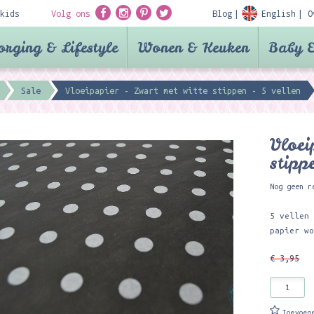
kids
Volg ons
Blog
English
O
orging & Lifestyle
Wonen & Keuken
Baby &
Sale
Vloeipapier - Zwart met witte stippen - 5 vellen
Vloei
stipp
Nog geen r
5 vellen
papier w
€ 3,95
Toevoeg