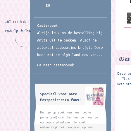
EU
Laat een leuk
Gastenboek
berichtje achter
Altijd leuk om de bestelling bij
Anita uit te pakken. Alsof je
allemaal cadeautjes krijgt. Deze
keer met de high land cow van...
Wat 
Ga naar gastenboek
Deco p
- Plus
Deze st
'PLUS J
Speciaal voor onze
decorat
Postpapierenzo fans!
1 decor
Ben je op zoek naar een leuke
penvriend(in)? Dan kun je hier je
oproepje plaatsen. Je kunt
natuurlijk ook reageren op een