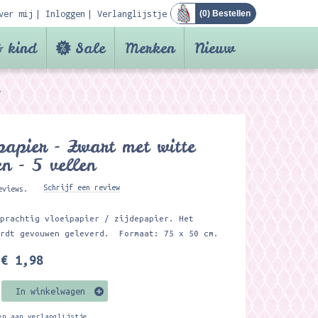
ver mij
Inloggen
Verlanglijstje
(
0
) Bestellen
 kind
Sale
Merken
Nieuw
papier - Zwart met witte
en - 5 vellen
Schrijf een review
eviews.
 prachtig vloeipapier / zijdepapier. Het
ordt gevouwen geleverd. Formaat: 75 x 50 cm.
€ 1,98
In winkelwagen
en aan verlanglijstje