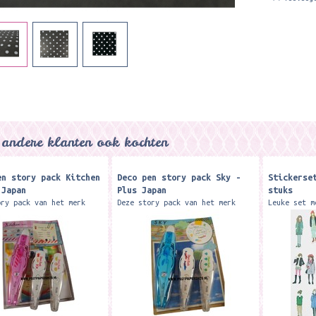
andere klanten ook kochten
en story pack Kitchen
Deco pen story pack Sky -
Stickerse
 Japan
Plus Japan
stuks
ory pack van het merk
Deze story pack van het merk
Leuke set m
apan' is dé leukste
'PLUS Japan' is dé leukste
ie set met 1 pen +
decoratie set met 1 pen +
atie tape en 2...
1 decoratie tape en 2...