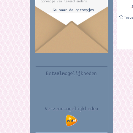
oproepje van iemand anders.
Ga naar de oproepjes
Toev
Betaalmogelijkheden
Verzendmogelijkheden