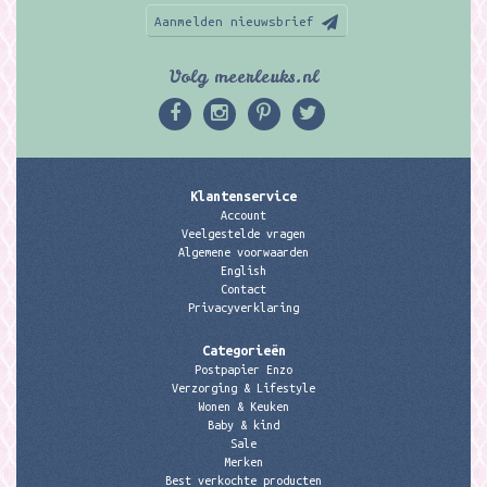
Aanmelden nieuwsbrief
Volg meerleuks.nl
Klantenservice
Account
Veelgestelde vragen
Algemene voorwaarden
English
Contact
Privacyverklaring
Categorieën
Postpapier Enzo
Verzorging & Lifestyle
Wonen & Keuken
Baby & kind
Sale
Merken
Best verkochte producten