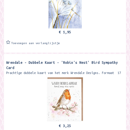
€ 1,95
Toevoegen aan verlanglijstje
Wrendale - Dubbele Kaart - 'Robin's Nest' Bird Sympathy
Card
Prachtige dubbele kaart van het merk Wrendale Designs. Formaat 17
x 13,8 cm. Met kraft envelop Let someone know you're thinking...
€ 3,25