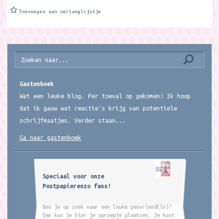
Toevoegen aan verlanglijstje
Gastenboek
Wat een leuke blog. Per toeval op gekomen! Ik hoop
dat ik gauw wat reactie's krijg van potentiele
schrijfmaatjes. Verder staan...
Ga naar gastenboek
Speciaal voor onze
Postpapierenzo fans!
Ben je op zoek naar een leuke penvriend(in)?
Dan kun je hier je oproepje plaatsen. Je kunt