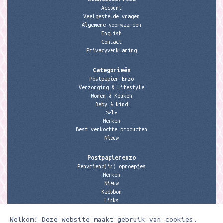
Account
Veelgestelde vragen
Algemene voorwaarden
English
Contact
Privacyverklaring
Categorieën
Postpapier Enzo
Verzorging & Lifestyle
Wonen & Keuken
Baby & kind
Sale
Merken
Best verkochte producten
Nieuw
Postpapierenzo
Penvriend(in) oproepjes
Merken
Nieuw
Kadobon
Links
Welkom! Deze website maakt gebruik van cookies.
Contactgegevens