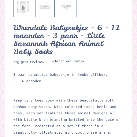
Wrendale Babysokjes - 6 - 12
maanden - 3 paar - Little
Savannah African Animal
Baby Socks
Schrijf een review
Nog geen reviews.
3 paar schattige babysokje in leuke giftbox.
0 - 6 maanden
Keep tiny toes cosy with these beautifully soft
bamboo baby socks. With coloured tops, heels and
toes, each set features three animal designs all
with Little Wren branding knitted into the base of
the foot. Presented as a set of three in a
beautifully illustrated gift box, these are a