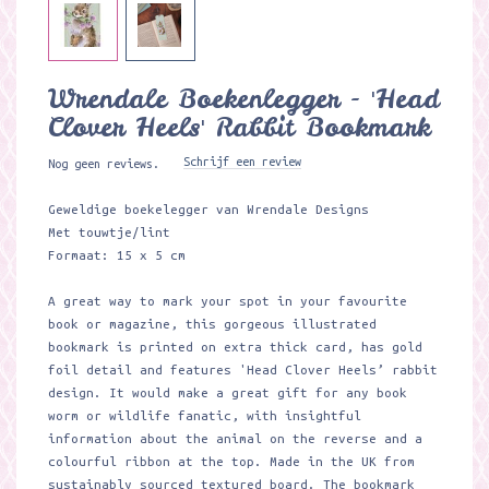
Wrendale Boekenlegger - 'Head
Clover Heels' Rabbit Bookmark
Schrijf een review
Nog geen reviews.
Geweldige boekelegger van Wrendale Designs
Met touwtje/lint
Formaat: 15 x 5 cm
A great way to mark your spot in your favourite
book or magazine, this gorgeous illustrated
bookmark is printed on extra thick card, has gold
foil detail and features 'Head Clover Heels’ rabbit
design. It would make a great gift for any book
worm or wildlife fanatic, with insightful
information about the animal on the reverse and a
colourful ribbon at the top. Made in the UK from
sustainably sourced textured board. The bookmark