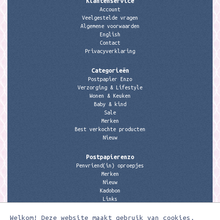
Klantenservice
Account
Veelgestelde vragen
Algemene voorwaarden
English
Contact
Privacyverklaring
Categorieën
Postpapier Enzo
Verzorging & Lifestyle
Wonen & Keuken
Baby & kind
Sale
Merken
Best verkochte producten
Nieuw
Postpapierenzo
Penvriend(in) oproepjes
Merken
Nieuw
Kadobon
Links
Welkom! Deze website maakt gebruik van cookies.
Contactgegevens