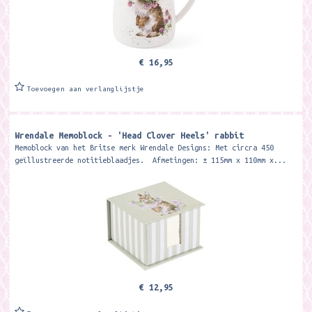
€ 16,95
Toevoegen aan verlanglijstje
Wrendale Memoblock - 'Head Clover Heels' rabbit
Memoblock van het Britse merk Wrendale Designs: Met circra 450
geïllustreerde notitieblaadjes. Afmetingen: ± 115mm x 110mm x...
€ 12,95