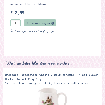
measures 50mm x 150mm.
€ 2,95
In winkelwagen
Toevoegen aan verlanglijstje
Wat andere klanten ook kochten
Wrendale Porseleinen vaasje / melkkannetje - 'Head Clover
Heels' Rabbit Posy Jug
Mooi porseleinen vaasje uit de Royal Worcester collectie van
Wrendale Designs. Kan ook heel goed als melkkannetje gebruikt
worden. 8 cm Hoog...