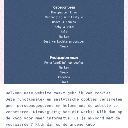
Categorieën
Postpapier Enzo
Verzorging & Lifestyle
Wonen & Keuken
Baby & kind
Sale
Merken
Best verkochte producten
Nieuw
Postpapierenzo
Penvriend(in) oproepjes
Merken
Nieuw
Kadobon
Links
Welkom! Deze website maakt gebruik van cookies.
Contactgegevens
Meerleuks
Deze functionele- en analytische cookies verzamelen
anita@meerleuks.nl
geen persoonsgegevens en helpen ons de website te
06 – 107 163 36
verbeteren. Nieuwsgierig hoe dit werkt? Klik dan op
KVK nummer: 58807179
de knop voor meer informatie. Ga je akkoord met de
BTW nummer: 853190859B01
voorwaarden? Klik dan op de groene knop.