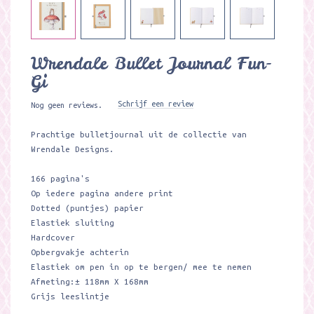
Wrendale Bullet Journal Fun-
Gi
Schrijf een review
Nog geen reviews.
Prachtige bulletjournal uit de collectie van
Wrendale Designs.
166 pagina's
Op iedere pagina andere print
Dotted (puntjes) papier
Elastiek sluiting
Hardcover
Opbergvakje achterin
Elastiek om pen in op te bergen/ mee te nemen
Afmeting:± 118mm X 168mm
Grijs leeslintje