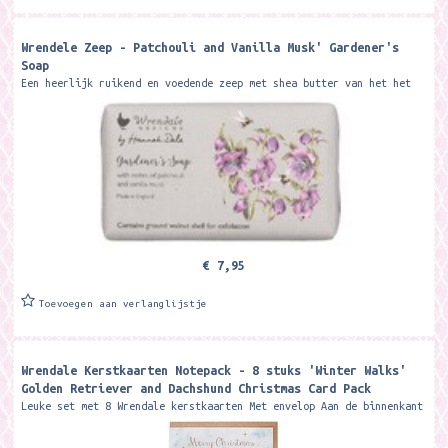
Wrendele Zeep - Patchouli and Vanilla Musk' Gardener's
Soap
Een heerlijk ruikend en voedende zeep met shea butter van het het
merk Wrendale. Alleen bij het zien van de verpakking word je al
vrolijk en...
€ 7,95
Toevoegen aan verlanglijstje
Wrendale Kerstkaarten Notepack - 8 stuks 'Winter Walks'
Golden Retriever and Dachshund Christmas Card Pack
Leuke set met 8 Wrendale kerstkaarten Met envelop Aan de binnenkant
van de kaart staat de tekst 'With best wishes for Christmas...