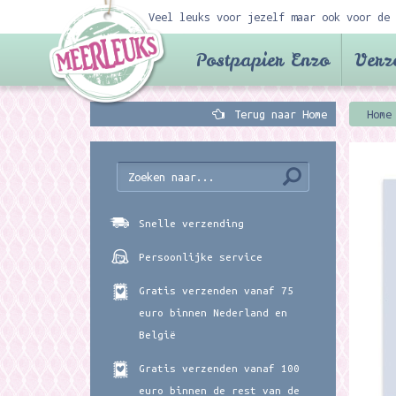
Veel leuks voor jezelf maar ook voor de 
Postpapier Enzo
Verz
Terug naar Home
Home
Snelle verzending
Persoonlijke service
Gratis verzenden vanaf 75
euro binnen Nederland en
België
Gratis verzenden vanaf 100
euro binnen de rest van de