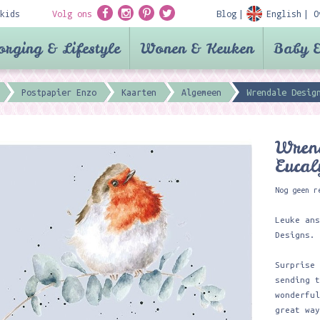
kids
Volg ons
Blog
English
O
orging & Lifestyle
Wonen & Keuken
Baby &
Postpapier Enzo
Kaarten
Algemeen
Wrendale Desig
Wrend
Eucal
Nog geen r
Leuke an
Designs.
Surprise
sending 
wonderfu
great wa