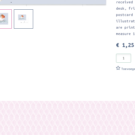
received
desk, fr
postcard
illustra
are prin
measure 
€ 1,25
Toevoeg