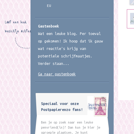
EU
Laat een leuk
Gastenboek
berichtje achter
Wat een leuke blog. Per toeval
op gekomen! Ik hoop dat ik gauw
wat reactie's krijg van
potentiele schrijfmaatjes.
Verder staan...
Ga naar gastenboek
Speciaal voor onze
Postpapierenzo fans!
Ben je op zoek naar een leuke
penvriend(in)? Dan kun je hier je
oproepje plaatsen. Je kunt