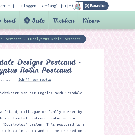
ver mij
Inloggen
Verlanglijstje
(
0
) Bestellen
 kind
Sale
Merken
Nieuw
ns Postcard - Eucalyptus Robin Postcard
ale Designs Postcard -
yptus Robin Postcard
Schrijf een review
eviews.
sichtkaart van het Engelse merk Wrendale
 a friend, colleague or family member by
this colourful postcard featuring our
l ‘Eucalyptus’ design. This postcard is a
y to keep in touch and can be re-used once