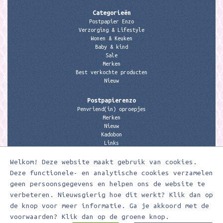
Categorieën
Postpapier Enzo
Verzorging & Lifestyle
Wonen & Keuken
Baby & kind
Sale
Merken
Best verkochte producten
Nieuw
Postpapierenzo
Penvriend(in) oproepjes
Merken
Nieuw
Kadobon
Links
Welkom! Deze website maakt gebruik van cookies.
Contactgegevens
Meerleuks
Deze functionele- en analytische cookies verzamelen
anita@meerleuks.nl
geen persoonsgegevens en helpen ons de website te
06 – 107 163 36
verbeteren. Nieuwsgierig hoe dit werkt? Klik dan op
KVK nummer: 58807179
de knop voor meer informatie. Ga je akkoord met de
BTW nummer: 853190859B01
voorwaarden? Klik dan op de groene knop.