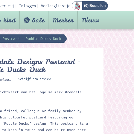
ver mij
Inloggen
Verlanglijstje
(
0
) Bestellen
 kind
Sale
Merken
Nieuw
s Postcard - Puddle Ducks Duck
ale Designs Postcard -
le Ducks Duck
Schrijf een review
eviews.
sichtkaart van het Engelse merk Wrendale
 a friend, colleague or family member by
this colourful postcard featuring our
l ‘Puddle Ducks’ design. This postcard is a
y to keep in touch and can be re-used once