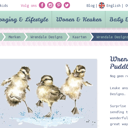
kids
Volg ons
Blog
English
O
orging & Lifestyle
Wonen & Keuken
Baby &
Merken
Wrendale Designs
Kaarten
Wrendale Design
Wrend
Pudd
Nog geen r
Leuke an
Designs.
Surprise
sending 
wonderfu
great wa