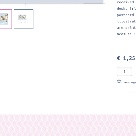
received
desk, fr
postcard
illustra
are prin
measure 
€ 1,25
Toevoeg