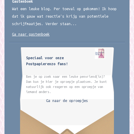
Gastenboek
Wat een leuke blog. Per toeval op gekomen! Ik hoop
dat ik gauw wat reactie's krijg van potentiele
schrijfmaatjes. Verder staan...
Ga naar gastenboek
Speciaal voor onze
Postpapierenzo fans!
Ben je op zoek naar een leuke penvriend(in)?
Dan kun je hier je oproepje plaatsen. Je kunt
natuurlijk ook reageren op een oproepje van
iemand anders.
Ga naar de oproepjes