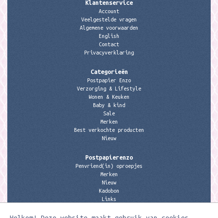
Klantenservice
Account
Veelgestelde vragen
Algemene voorwaarden
English
Contact
Privacyverklaring
Categorieën
Postpapier Enzo
Verzorging & Lifestyle
Wonen & Keuken
Baby & kind
Sale
Merken
Best verkochte producten
Nieuw
Postpapierenzo
Penvriend(in) oproepjes
Merken
Nieuw
Kadobon
Links
Welkom! Deze website maakt gebruik van cookies.
Contactgegevens