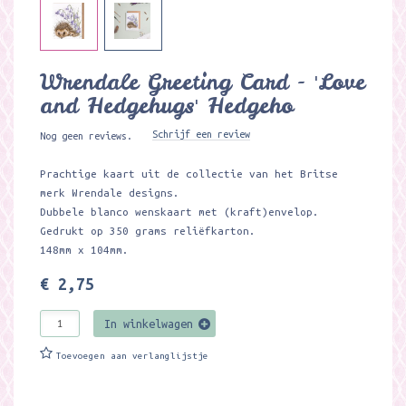
Wrendale Greeting Card - 'Love
and Hedgehugs' Hedgeho
Schrijf een review
Nog geen reviews.
Prachtige kaart uit de collectie van het Britse
merk Wrendale designs.
Dubbele blanco wenskaart met (kraft)envelop.
Gedrukt op 350 grams reliëfkarton.
148mm x 104mm.
€ 2,75
In winkelwagen
Toevoegen aan verlanglijstje