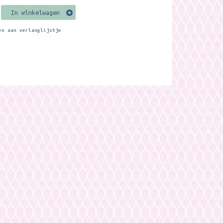
In winkelwagen
en aan verlanglijstje