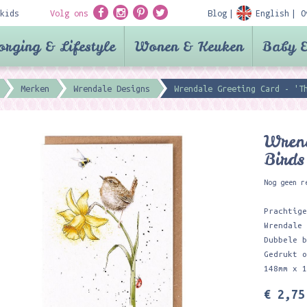
kids
Volg ons
Blog
English
O
orging & Lifestyle
Wonen & Keuken
Baby &
Merken
Wrendale Designs
Wrendale Greeting Card - 'T
Wrend
Birds
Nog geen r
Prachtig
Wrendale
Dubbele 
Gedrukt 
148mm x 
€ 2,75