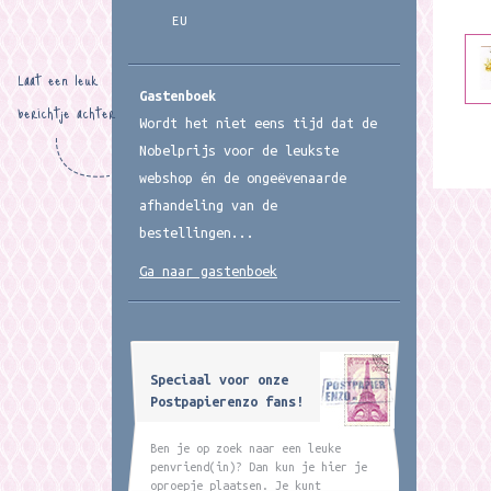
EU
Laat een leuk
Gastenboek
berichtje achter
Wordt het niet eens tijd dat de
Nobelprijs voor de leukste
webshop én de ongeëvenaarde
afhandeling van de
bestellingen...
Ga naar gastenboek
Speciaal voor onze
Postpapierenzo fans!
Ben je op zoek naar een leuke
penvriend(in)? Dan kun je hier je
oproepje plaatsen. Je kunt