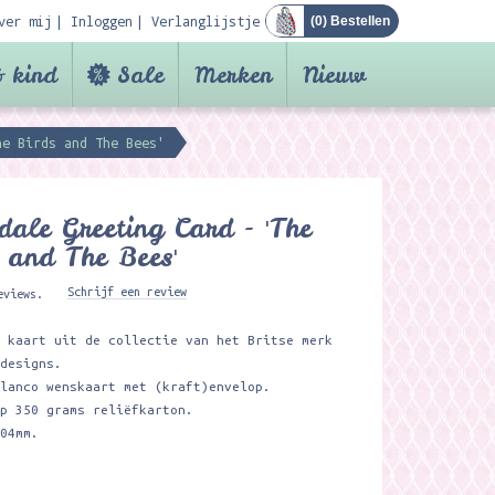
ver mij
Inloggen
Verlanglijstje
(
0
) Bestellen
 kind
Sale
Merken
Nieuw
he Birds and The Bees'
ale Greeting Card - 'The
 and The Bees'
Schrijf een review
eviews.
e kaart uit de collectie van het Britse merk
 designs.
blanco wenskaart met (kraft)envelop.
op 350 grams reliëfkarton.
104mm.