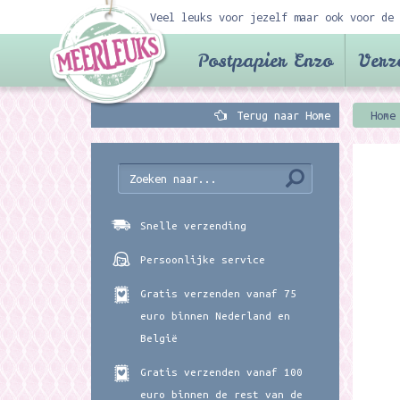
Veel leuks voor jezelf maar ook voor de 
Postpapier Enzo
Verz
Terug naar Home
Home
Snelle verzending
Persoonlijke service
Gratis verzenden vanaf 75
euro binnen Nederland en
België
Gratis verzenden vanaf 100
euro binnen de rest van de