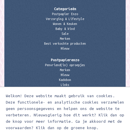
Categorieën
Postpapier Enzo
Verzorging & Lifestyle
Wonen & Keuken
Baby & kind
Sale
Merken
Best verkochte producten
Nieuw
Postpapierenzo
Penvriend(in) oproepjes
Merken
Nieuw
Kadobon
Links
Welkom! Deze website maakt gebruik van cookies.
Contactgegevens
Meerleuks
Deze functionele- en analytische cookies verzamelen
anita@meerleuks.nl
geen persoonsgegevens en helpen ons de website te
06 – 107 163 36
verbeteren. Nieuwsgierig hoe dit werkt? Klik dan op
KVK nummer: 58807179
de knop voor meer informatie. Ga je akkoord met de
BTW nummer: 853190859B01
voorwaarden? Klik dan op de groene knop.