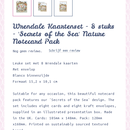
Wrendale Kaartenset - 8 stuks
- 'Secrets of the Sea' Nature
Notecard Pack
Schrijf een review
Nog geen reviews.
Leuke set met 8 Wrendale kaarten
Met envelop
Blanco binnenzijde
Formaat 15,2 x 10,1 cm
Suitable for any occasion, this beautiful notecard
pack features our 'Secrets of the Sea' design. The
set includes eight cards and eight kraft envelopes,
supplied in an illustrated presentation box. Made
in the UK. Cards: 105mm x 148mm. Pack: 120mm
x160mm. Printed on sustainably sourced textured