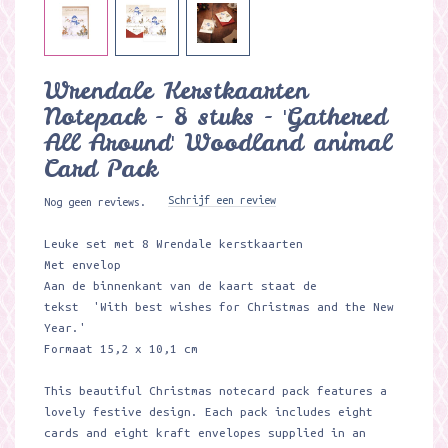
Wrendale Kerstkaarten
Notepack - 8 stuks - 'Gathered
All Around' Woodland animal
Card Pack
Schrijf een review
Nog geen reviews.
Leuke set met 8 Wrendale kerstkaarten
Met envelop
Aan de binnenkant van de kaart staat de
tekst 'With best wishes for Christmas and the New
Year.'
Formaat 15,2 x 10,1 cm
This beautiful Christmas notecard pack features a
lovely festive design. Each pack includes eight
cards and eight kraft envelopes supplied in an