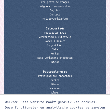
Veelgestelde vragen
Algemene voorwaarden
English
Contact
Privacyverklaring
Categorieën
Postpapier Enzo
Verzorging & Lifestyle
Wonen & Keuken
Baby & kind
Sale
Merken
Best verkochte producten
Nieuw
Postpapierenzo
Penvriend(in) oproepjes
Merken
Nieuw
Kadobon
Links
Welkom! Deze website maakt gebruik van cookies.
Contactgegevens
Meerleuks
Deze functionele- en analytische cookies verzamelen