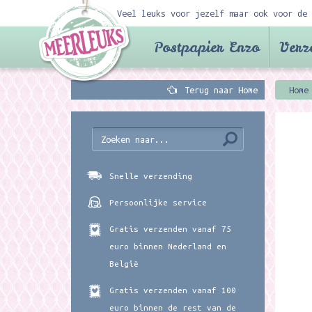
Veel leuks voor jezelf maar ook voor de 
Postpapier Enzo
Verz
Terug naar Home
Home
Snelle verzending
Persoonlijke service
Gratis verzenden vanaf 75
euro binnen Nederland en
België
Gratis verzenden vanaf 100
euro binnen de rest van de