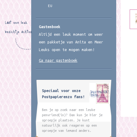
EU
Laat een leuk
Gastenboek
berichtje achter
Altijd een leuk moment om weer
een pakketje van Anita en Meer
Leuks open te mogen maken!
Ga naar gastenboek
Speciaal voor onze
Postpapierenzo fans!
Ben je op zoek naar een leuke
penvriend(in)? Dan kun je hier je
oproepje plaatsen. Je kunt
natuurlijk ook reageren op een
oproepje van iemand anders.