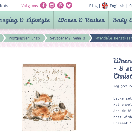
kids
Volg ons
Blog
English
O
orging & Lifestyle
Wonen & Keuken
Baby &
Postpapier Enzo
Seizoenen/Thema's
Wrendale Kerstkaa
Wrend
- 8 s
Chris
Nog geen r
Leuke se
Met enve
Aan de b
best wis
Formaat 