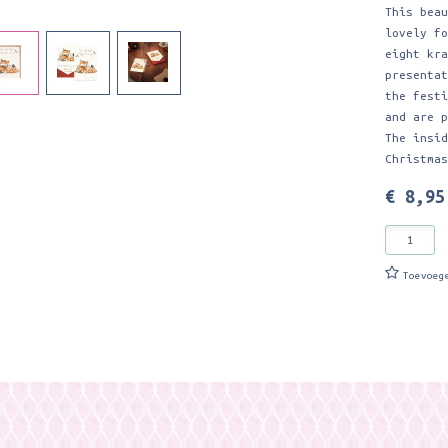
This bea
lovely f
eight kr
presenta
the fest
and are 
The insi
Christma
€ 8,95
Toevoeg