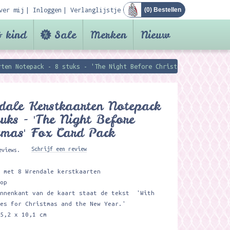
ver mij
Inloggen
Verlanglijstje
(
0
) Bestellen
 kind
Sale
Merken
Nieuw
rten Notepack - 8 stuks - 'The Night Before Christmas' Fox Card 
ale Kerstkaarten Notepack
tuks - 'The Night Before
tmas' Fox Card Pack
Schrijf een review
eviews.
t met 8 Wrendale kerstkaarten
lop
innenkant van de kaart staat de tekst 'With
hes for Christmas and the New Year.'
15,2 x 10,1 cm