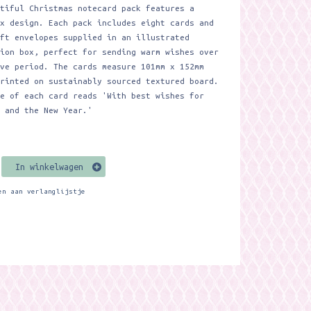
utiful Christmas notecard pack features a
ox design. Each pack includes eight cards and
aft envelopes supplied in an illustrated
tion box, perfect for sending warm wishes over
ive period. The cards measure 101mm x 152mm
printed on sustainably sourced textured board.
de of each card reads 'With best wishes for
s and the New Year.'
In winkelwagen
en aan verlanglijstje