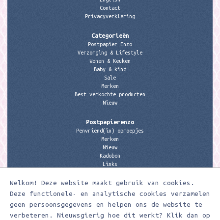
Contact
Privacyverklaring
Categorieën
Postpapier Enzo
Verzorging & Lifestyle
Wonen & Keuken
Baby & kind
Sale
Merken
Best verkochte producten
Nieuw
Postpapierenzo
Penvriend(in) oproepjes
Merken
Nieuw
Kadobon
Links
Welkom! Deze website maakt gebruik van cookies.
Contactgegevens
Meerleuks
Deze functionele- en analytische cookies verzamelen
anita@meerleuks.nl
geen persoonsgegevens en helpen ons de website te
06 – 107 163 36
verbeteren. Nieuwsgierig hoe dit werkt? Klik dan op