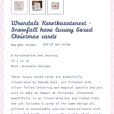
Wrendale Kerstkaartenset -
Snowfall hare luxury boxed
Christmas cards
Schrijf een review
Nog geen reviews.
8 kerstkaarten met envelop.
15 x 15 cm
Merk: Wrendale Designs
These luxury boxed cards are beautifully
illustrated by Hannah Dale, are finished with
silver foiled lettering and magical sparkle and are
sure to make an impact at Christmas. Presented
beautifully in an illustrated box and ribbon tied,
the set includes 8 cards of the same design all
printed on sustainably sourced textured board with