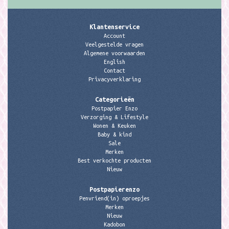
Klantenservice
Account
Veelgestelde vragen
Algemene voorwaarden
English
Contact
Privacyverklaring
Categorieën
Postpapier Enzo
Verzorging & Lifestyle
Wonen & Keuken
Baby & kind
Sale
Merken
Best verkochte producten
Nieuw
Postpapierenzo
Penvriend(in) oproepjes
Merken
Nieuw
Kadobon