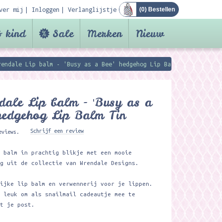
ver mij
Inloggen
Verlanglijstje
(
0
) Bestellen
 kind
Sale
Merken
Nieuw
rendale Lip balm - 'Busy as a Bee' hedgehog Lip Balm Tin
ale Lip balm - 'Busy as a
hedgehog Lip Balm Tin
Schrijf een review
eviews.
p balm in prachtig blikje met een mooie
ng uit de collectie van Wrendale Designs.
lijke lip balm en verwennerij voor je lippen.
r leuk om als snailmail cadeautje mee te
et je post.