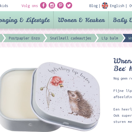
kids
Volg ons
Blog
English
O
orging & Lifestyle
Wonen & Keuken
Baby &
Postpapier Enzo
Snailmail cadeautjes
Lip balm
W
Wrend
Bee' 
Nog geen r
Fijne li
afbeeldi
Een heer
Ook supe
sturen m