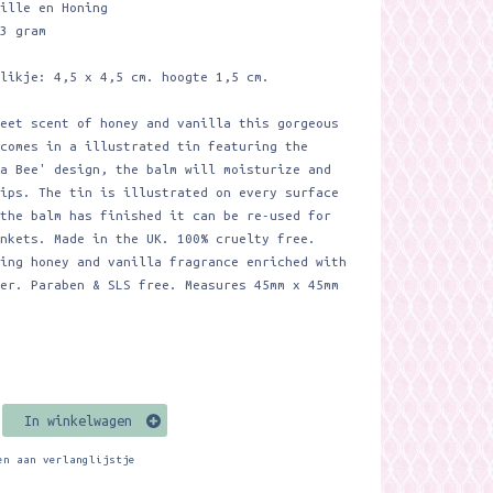
nille en Honing
13 gram
blikje: 4,5 x 4,5 cm. hoogte 1,5 cm.
weet scent of honey and vanilla this gorgeous
 comes in a illustrated tin featuring the
 a Bee' design, the balm will moisturize and
lips. The tin is illustrated on every surface
 the balm has finished it can be re-used for
inkets. Made in the UK. 100% cruelty free.
ting honey and vanilla fragrance enriched with
ter. Paraben & SLS free. Measures 45mm x 45mm
In winkelwagen
en aan verlanglijstje