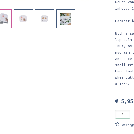
Geur: Va
Inhoud: 
Formaat 
With a s
lip balm
'Busy as
nourish 
and once
small tr
Long las
shea but
x 15mm.
€ 5,95
Toevoeg