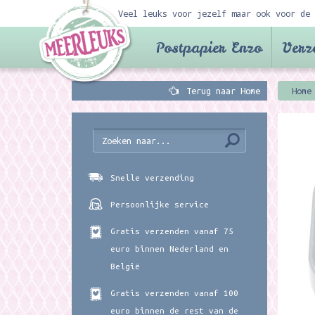
Veel leuks voor jezelf maar ook voor de 
Postpapier Enzo
Verz
Terug naar Home
Home
Snelle verzending
Persoonlijke service
Gratis verzenden vanaf 75
euro binnen Nederland en
België
Gratis verzenden vanaf 100
euro binnen de rest van de