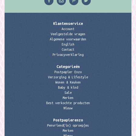
Klantenservice
Account
Veelgestelde vragen
Algemene voorwaarden
English
Contact
Privacyverklaring
Categorieën
Postpapier Enzo
Verzorging & Lifestyle
Wonen & Keuken
Baby & kind
Sale
Merken
Best verkochte producten
Nieuw
Postpapierenzo
Penvriend(in) oproepjes
Merken
Nieuw