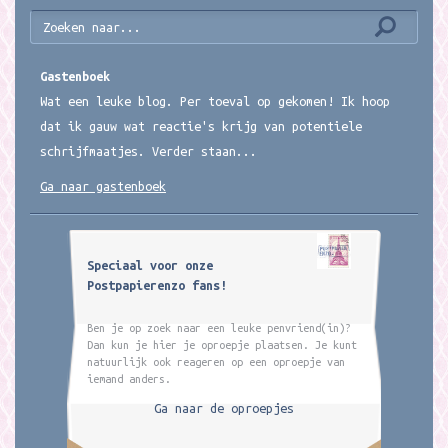
Gastenboek
Wat een leuke blog. Per toeval op gekomen! Ik hoop
dat ik gauw wat reactie's krijg van potentiele
schrijfmaatjes. Verder staan...
Ga naar gastenboek
Speciaal voor onze
Postpapierenzo fans!
Ben je op zoek naar een leuke penvriend(in)?
Dan kun je hier je oproepje plaatsen. Je kunt
natuurlijk ook reageren op een oproepje van
iemand anders.
Ga naar de oproepjes