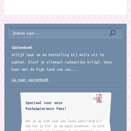
Gastenboek
Altijd leuk om de bestelling bij Anita uit te
pakken. Alsof je allemaal cadeautjes krijgt. Deze
keer met de high land cow van...
Ga naar gastenboek
Speciaal voor onze
Postpapierenzo fans!
Ben je op zoek naar een leuke penvriend(in)?
Dan kun je hier je oproepje plaatsen. Je kunt
natuurlijk ook reageren op een oproepje van