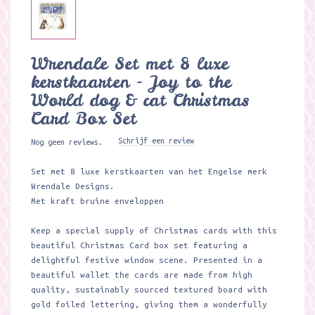
Wrendale Set met 8 luxe
kerstkaarten - Joy to the
World dog & cat Christmas
Card Box Set
Schrijf een review
Nog geen reviews.
Set met 8 luxe kerstkaarten van het Engelse merk
Wrendale Designs.
Met kraft bruine enveloppen
Keep a special supply of Christmas cards with this
beautiful Christmas Card box set featuring a
delightful festive window scene. Presented in a
beautiful wallet the cards are made from high
quality, sustainably sourced textured board with
gold foiled lettering, giving them a wonderfully