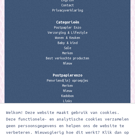
Contact
Privacyverklaring
Categorieën
Postpapier Enzo
Verzorging & Lifestyle
Wonen & Keuken
Baby & kind
Sale
Merken
Best verkochte producten
Nieuw
Postpapierenzo
Penvriend(in) oproepjes
Merken
Nieuw
Kadobon
Links
Welkom! Deze website maakt gebruik van cookies.
Contactgegevens
Meerleuks
Deze functionele- en analytische cookies verzamelen
anita@meerleuks.nl
geen persoonsgegevens en helpen ons de website te
06 – 107 163 36
verbeteren. Nieuwsgierig hoe dit werkt? Klik dan op