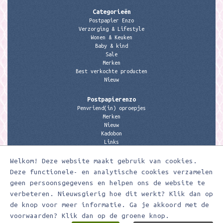
Categorieën
Postpapier Enzo
Verzorging & Lifestyle
Wonen & Keuken
Baby & kind
Sale
Merken
Best verkochte producten
Nieuw
Postpapierenzo
Penvriend(in) oproepjes
Merken
Nieuw
Kadobon
Links
Welkom! Deze website maakt gebruik van cookies.
Contactgegevens
Meerleuks
Deze functionele- en analytische cookies verzamelen
anita@meerleuks.nl
geen persoonsgegevens en helpen ons de website te
06 – 107 163 36
verbeteren. Nieuwsgierig hoe dit werkt? Klik dan op
KVK nummer: 58807179
de knop voor meer informatie. Ga je akkoord met de
BTW nummer: 853190859B01
voorwaarden? Klik dan op de groene knop.