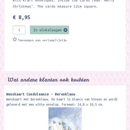
with kraft envelopes. Inside the cards read ‘Merry
Christmas’. The cards measure 12cm square.
€ 8,95
In winkelwagen
Toevoegen aan verlanglijstje
Wat andere klanten ook kochten
Wenskaart Condoleance - Berenklauw
Wenskaart met Berenklauw. De kaart is blanco van binnen en wordt
geleverd met een witte envelop. Formaat: 14,8 x 10,5 cm.