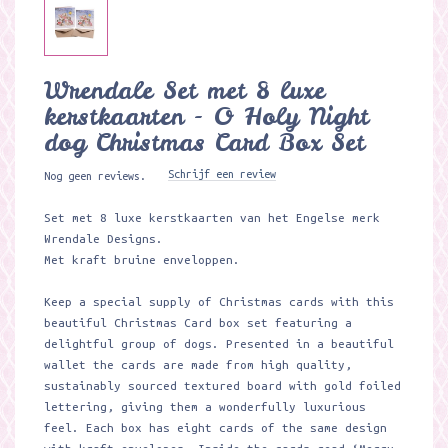
Wrendale Set met 8 luxe
kerstkaarten - O Holy Night
dog Christmas Card Box Set
Schrijf een review
Nog geen reviews.
Set met 8 luxe kerstkaarten van het Engelse merk
Wrendale Designs.
Met kraft bruine enveloppen.
Keep a special supply of Christmas cards with this
beautiful Christmas Card box set featuring a
delightful group of dogs. Presented in a beautiful
wallet the cards are made from high quality,
sustainably sourced textured board with gold foiled
lettering, giving them a wonderfully luxurious
feel. Each box has eight cards of the same design