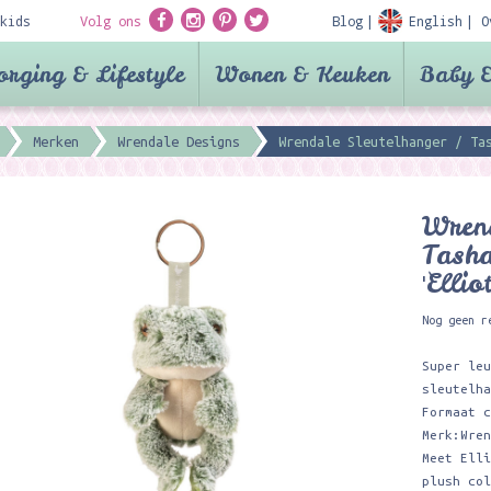
kids
Volg ons
Blog
English
O
orging & Lifestyle
Wonen & Keuken
Baby &
Merken
Wrendale Designs
Wrendale Sleutelhanger / Ta
Wrend
Tasha
'Elli
Nog geen r
Super le
sleutelh
Formaat 
Merk:Wre
Meet Ell
plush co