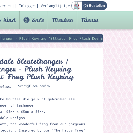
ver mij
Inloggen
Verlanglijstje
(
0
) Bestellen
 kind
Sale
Merken
Nieuw
shanger - Plush Keyring 'Elliott' Frog Plush Keyring
ale Sleutelhanger /
nger - Plush Keyring
ott' Frog Plush Keyring
Schrijf een review
eviews.
uke knuffel die je kunt gebruiken als
anger of tashanger
ca. 95mm x 65mm x 80mm.
ndale Designs
iott, the wonderful frog from our gorgeous
llection. Inspired by our ‘The Happy Frog’