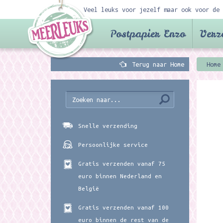
Veel leuks voor jezelf maar ook voor de 
Postpapier Enzo
Verz
Terug naar Home
Home
Snelle verzending
Persoonlijke service
Gratis verzenden vanaf 75
euro binnen Nederland en
België
Gratis verzenden vanaf 100
euro binnen de rest van de