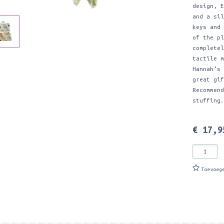
design, 
and a si
keys and
of the p
complete
tactile 
Hannah’s
great gi
Recommen
stuffing
€ 17,9
Toevoeg