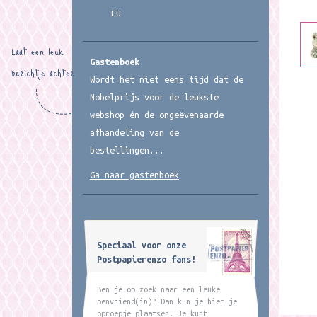
EU
Laat een leuk
Gastenboek
berichtje achter
Wordt het niet eens tijd dat de
Nobelprijs voor de leukste
webshop én de ongeëvenaarde
afhandeling van de
bestellingen...
Ga naar gastenboek
Speciaal voor onze
Postpapierenzo fans!
Ben je op zoek naar een leuke
penvriend(in)? Dan kun je hier je
oproepje plaatsen. Je kunt