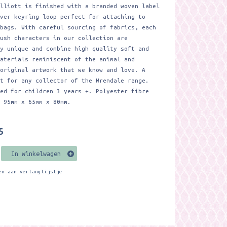
Elliott is finished with a branded woven label
lver keyring loop perfect for attaching to
 bags. With careful sourcing of fabrics, each
lush characters in our collection are
ly unique and combine high quality soft and
materials reminiscent of the animal and
 original artwork that we know and love. A
ft for any collector of the Wrendale range.
ded for children 3 years +. Polyester fibre
. 95mm x 65mm x 80mm.
5
In winkelwagen
en aan verlanglijstje