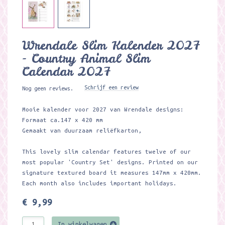
Wrendale Slim Kalender 2027
- Country Animal Slim
Calendar 2027
Schrijf een review
Nog geen reviews.
Mooie kalender voor 2027 van Wrendale designs:
Formaat ca.147 x 420 mm
Gemaakt van duurzaam reliëfkarton,
This lovely slim calendar features twelve of our
most popular 'Country Set' designs. Printed on our
signature textured board it measures 147mm x 420mm.
Each month also includes important holidays.
€ 9,99
In winkelwagen