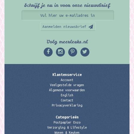
Schrijf je nu in voor onze nieuwsbrief
Aanmelden nieuwsbrief
Volg meerleuks.nl
Klantenservice
Account
Veelgestelde vragen
Algemene voorwaarden
English
Contact
Privacyverklaring
Categorieën
Postpapier Enzo
Verzorging & Lifestyle
Wonen & Keuken