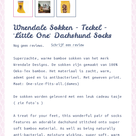
Wrendale Sokken - Teckel -
'Little One' Dachshund Socks
Schrijf een review
Nog geen reviews.
Superzachte, warme bamboe sokken van het merk
Wrendale Designs. De sokken zijn gemaakt van 100%
Oeko-Tex bamboe. Het materiaal is zacht, warm,
ademt goed en is antibacterieel. Met geweven print.
Maat: One-size-fits-all.(dames)
De sokken worden geleverd met een leuk cadeau tasje
( zie foto's )
A treat for your feet, this wonderful pair of socks
features an adorable dachshund stitched onto super
soft bamboo material. As well as being naturally
anti-bacterial, moisture wicking, super soft, warm