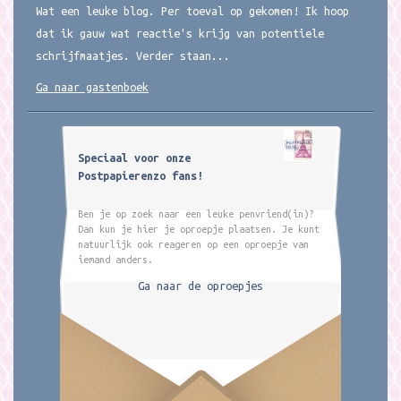
Wat een leuke blog. Per toeval op gekomen! Ik hoop
dat ik gauw wat reactie's krijg van potentiele
schrijfmaatjes. Verder staan...
Ga naar gastenboek
Speciaal voor onze
Postpapierenzo fans!
Ben je op zoek naar een leuke penvriend(in)?
Dan kun je hier je oproepje plaatsen. Je kunt
natuurlijk ook reageren op een oproepje van
iemand anders.
Ga naar de oproepjes