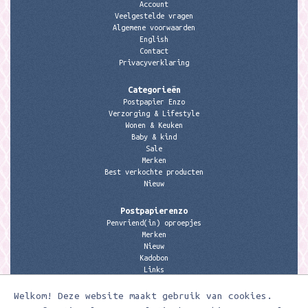
Account
Veelgestelde vragen
Algemene voorwaarden
English
Contact
Privacyverklaring
Categorieën
Postpapier Enzo
Verzorging & Lifestyle
Wonen & Keuken
Baby & kind
Sale
Merken
Best verkochte producten
Nieuw
Postpapierenzo
Penvriend(in) oproepjes
Merken
Nieuw
Kadobon
Links
Welkom! Deze website maakt gebruik van cookies.
Contactgegevens