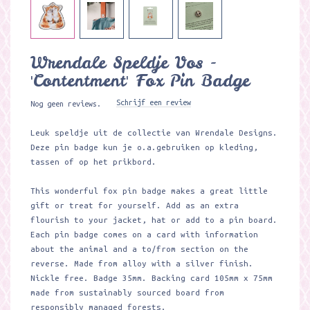
Wrendale Speldje Vos -
'Contentment' Fox Pin Badge
Schrijf een review
Nog geen reviews.
Leuk speldje uit de collectie van Wrendale Designs.
Deze pin badge kun je o.a.gebruiken op kleding,
tassen of op het prikbord.
This wonderful fox pin badge makes a great little
gift or treat for yourself. Add as an extra
flourish to your jacket, hat or add to a pin board.
Each pin badge comes on a card with information
about the animal and a to/from section on the
reverse. Made from alloy with a silver finish.
Nickle free. Badge 35mm. Backing card 105mm x 75mm
made from sustainably sourced board from
responsibly managed forests.