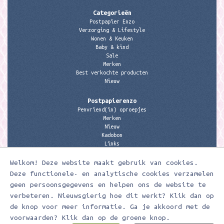
Categorieën
Postpapier Enzo
Verzorging & Lifestyle
Wonen & Keuken
Baby & kind
Sale
Merken
Best verkochte producten
Nieuw
Postpapierenzo
Penvriend(in) oproepjes
Merken
Nieuw
Kadobon
Links
Welkom! Deze website maakt gebruik van cookies.
Contactgegevens
Meerleuks
Deze functionele- en analytische cookies verzamelen
anita@meerleuks.nl
geen persoonsgegevens en helpen ons de website te
06 – 107 163 36
verbeteren. Nieuwsgierig hoe dit werkt? Klik dan op
KVK nummer: 58807179
de knop voor meer informatie. Ga je akkoord met de
BTW nummer: 853190859B01
voorwaarden? Klik dan op de groene knop.